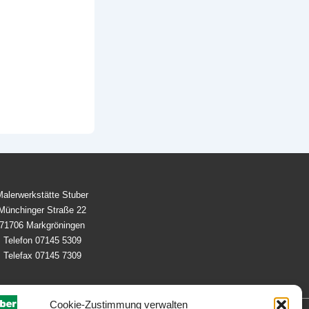
Malerwerkstätte Stuber
Münchinger Straße 22
71706 Markgröningen
Telefon 07145 5309
Telefax 07145 7309
Cookie-Zustimmung verwalten